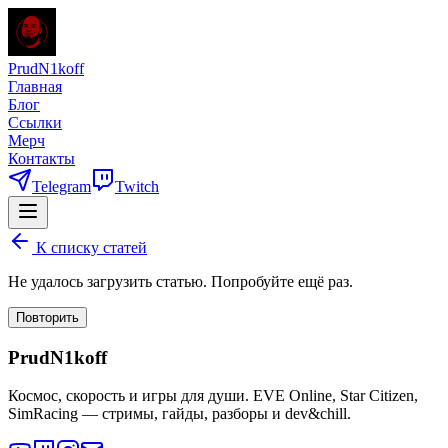
PrudN1koff
Главная
Блог
Ссылки
Мерч
Контакты
Telegram
Twitch
К списку статей
Не удалось загрузить статью. Попробуйте ещё раз.
Повторить
PrudN1koff
Космос, скорость и игры для души. EVE Online, Star Citizen,
SimRacing — стримы, гайды, разборы и dev&chill.