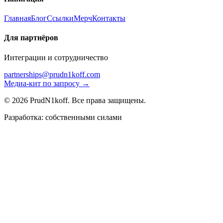
Главная
Блог
Ссылки
Мерч
Контакты
Для партнёров
Интеграции и сотрудничество
partnerships@prudn1koff.com
Медиа-кит по запросу →
© 2026 PrudN1koff. Все права защищены.
Разработка: собственными силами