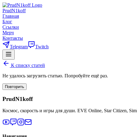
PrudN1koff
Главная
Блог
Ссылки
Мерч
Контакты
Telegram
Twitch
К списку статей
Не удалось загрузить статью. Попробуйте ещё раз.
Повторить
PrudN1koff
Космос, скорость и игры для души. EVE Online, Star Citizen, Si
Навигация