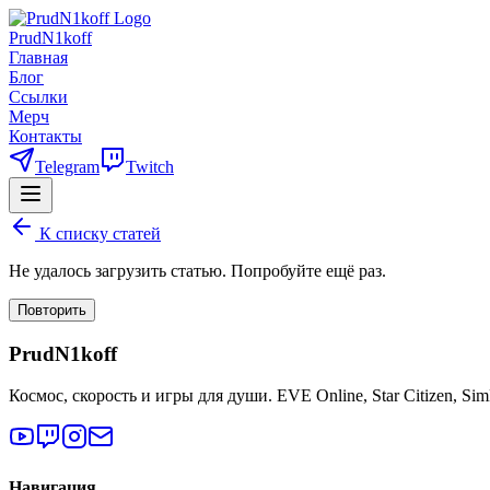
PrudN1koff
Главная
Блог
Ссылки
Мерч
Контакты
Telegram
Twitch
К списку статей
Не удалось загрузить статью. Попробуйте ещё раз.
Повторить
PrudN1koff
Космос, скорость и игры для души. EVE Online, Star Citizen, Si
Навигация