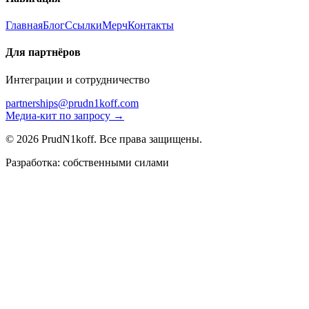
Главная
Блог
Ссылки
Мерч
Контакты
Для партнёров
Интеграции и сотрудничество
partnerships@prudn1koff.com
Медиа-кит по запросу →
© 2026 PrudN1koff. Все права защищены.
Разработка: собственными силами