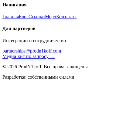
Навигация
Главная
Блог
Ссылки
Мерч
Контакты
Для партнёров
Интеграции и сотрудничество
partnerships@prudn1koff.com
Медиа-кит по запросу →
© 2026 PrudN1koff. Все права защищены.
Разработка: собственными силами