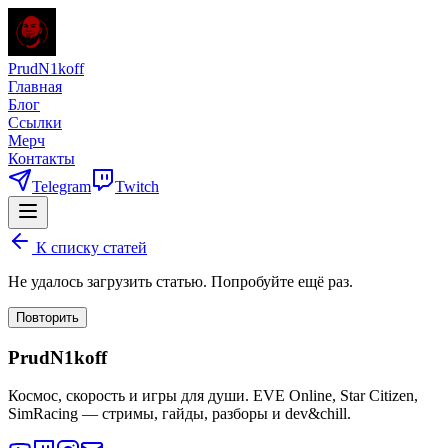
PrudN1koff
Главная
Блог
Ссылки
Мерч
Контакты
Telegram
Twitch
К списку статей
Не удалось загрузить статью. Попробуйте ещё раз.
Повторить
PrudN1koff
Космос, скорость и игры для души. EVE Online, Star Citizen,
SimRacing — стримы, гайды, разборы и dev&chill.