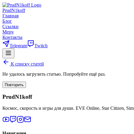
PrudN1koff
Главная
Блог
Ссылки
Мерч
Контакты
Telegram
Twitch
К списку статей
Не удалось загрузить статью. Попробуйте ещё раз.
Повторить
PrudN1koff
Космос, скорость и игры для души. EVE Online, Star Citizen, Si
Навигация