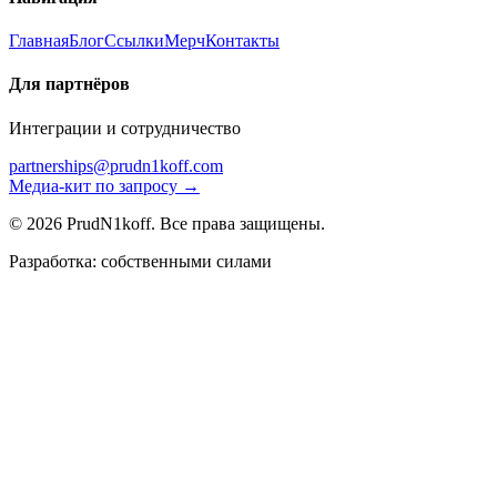
Главная
Блог
Ссылки
Мерч
Контакты
Для партнёров
Интеграции и сотрудничество
partnerships@prudn1koff.com
Медиа-кит по запросу →
© 2026 PrudN1koff. Все права защищены.
Разработка: собственными силами