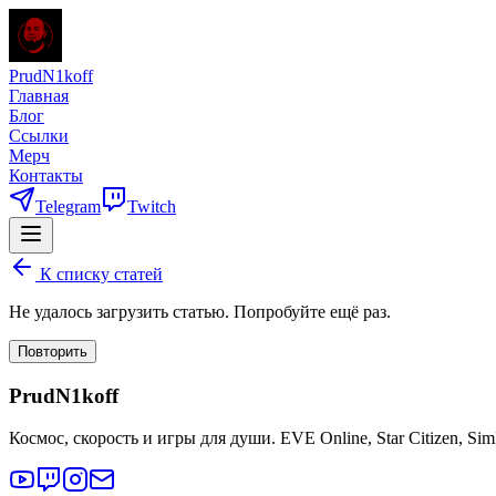
PrudN1koff
Главная
Блог
Ссылки
Мерч
Контакты
Telegram
Twitch
К списку статей
Не удалось загрузить статью. Попробуйте ещё раз.
Повторить
PrudN1koff
Космос, скорость и игры для души. EVE Online, Star Citizen, Si