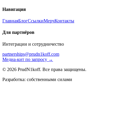
Навигация
Главная
Блог
Ссылки
Мерч
Контакты
Для партнёров
Интеграции и сотрудничество
partnerships@prudn1koff.com
Медиа-кит по запросу →
© 2026 PrudN1koff. Все права защищены.
Разработка: собственными силами