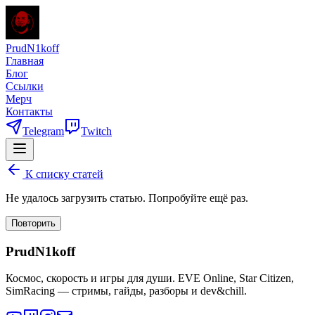
PrudN1koff
Главная
Блог
Ссылки
Мерч
Контакты
Telegram
Twitch
К списку статей
Не удалось загрузить статью. Попробуйте ещё раз.
Повторить
PrudN1koff
Космос, скорость и игры для души. EVE Online, Star Citizen,
SimRacing — стримы, гайды, разборы и dev&chill.