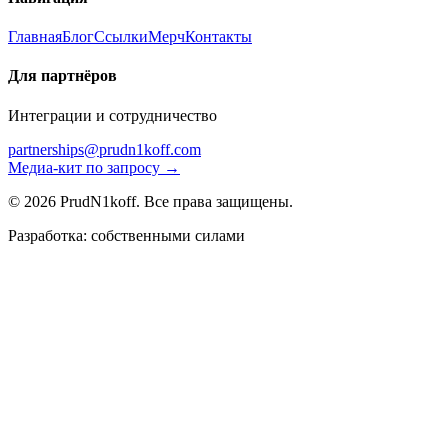
Главная
Блог
Ссылки
Мерч
Контакты
Для партнёров
Интеграции и сотрудничество
partnerships@prudn1koff.com
Медиа-кит по запросу →
© 2026 PrudN1koff. Все права защищены.
Разработка: собственными силами