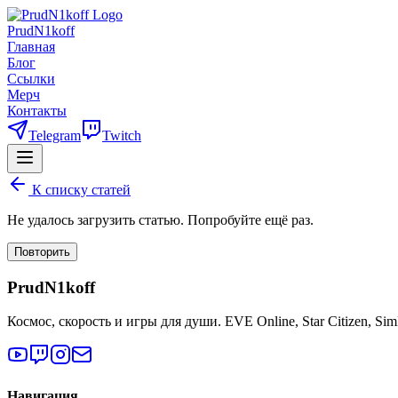
PrudN1koff
Главная
Блог
Ссылки
Мерч
Контакты
Telegram
Twitch
К списку статей
Не удалось загрузить статью. Попробуйте ещё раз.
Повторить
PrudN1koff
Космос, скорость и игры для души. EVE Online, Star Citizen, Si
Навигация