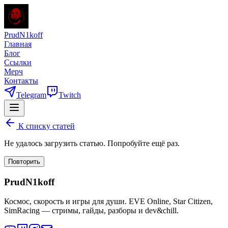
PrudN1koff
Главная
Блог
Ссылки
Мерч
Контакты
Telegram
Twitch
К списку статей
Не удалось загрузить статью. Попробуйте ещё раз.
Повторить
PrudN1koff
Космос, скорость и игры для души. EVE Online, Star Citizen,
SimRacing — стримы, гайды, разборы и dev&chill.