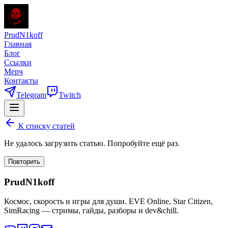
PrudN1koff
Главная
Блог
Ссылки
Мерч
Контакты
Telegram
Twitch
К списку статей
Не удалось загрузить статью. Попробуйте ещё раз.
Повторить
PrudN1koff
Космос, скорость и игры для души. EVE Online, Star Citizen,
SimRacing — стримы, гайды, разборы и dev&chill.