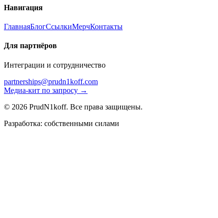
Навигация
Главная
Блог
Ссылки
Мерч
Контакты
Для партнёров
Интеграции и сотрудничество
partnerships@prudn1koff.com
Медиа-кит по запросу →
© 2026 PrudN1koff. Все права защищены.
Разработка: собственными силами