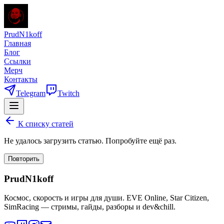
PrudN1koff
Главная
Блог
Ссылки
Мерч
Контакты
Telegram
Twitch
К списку статей
Не удалось загрузить статью. Попробуйте ещё раз.
Повторить
PrudN1koff
Космос, скорость и игры для души. EVE Online, Star Citizen,
SimRacing — стримы, гайды, разборы и dev&chill.