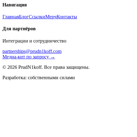
Навигация
Главная
Блог
Ссылки
Мерч
Контакты
Для партнёров
Интеграции и сотрудничество
partnerships@prudn1koff.com
Медиа-кит по запросу →
© 2026 PrudN1koff. Все права защищены.
Разработка: собственными силами