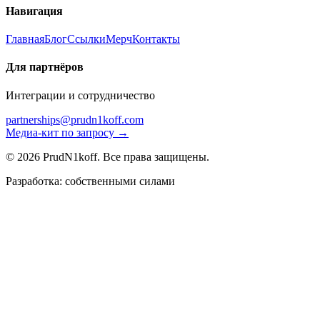
Навигация
Главная
Блог
Ссылки
Мерч
Контакты
Для партнёров
Интеграции и сотрудничество
partnerships@prudn1koff.com
Медиа-кит по запросу →
© 2026 PrudN1koff. Все права защищены.
Разработка: собственными силами