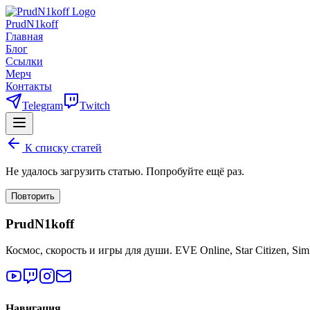
PrudN1koff
Главная
Блог
Ссылки
Мерч
Контакты
Telegram
Twitch
К списку статей
Не удалось загрузить статью. Попробуйте ещё раз.
Повторить
PrudN1koff
Космос, скорость и игры для души. EVE Online, Star Citizen, Si
Навигация