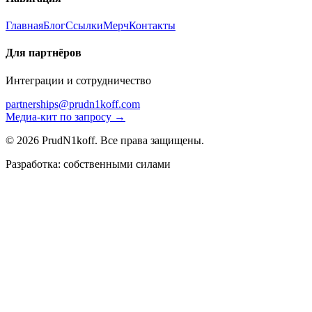
Главная
Блог
Ссылки
Мерч
Контакты
Для партнёров
Интеграции и сотрудничество
partnerships@prudn1koff.com
Медиа-кит по запросу →
© 2026 PrudN1koff. Все права защищены.
Разработка: собственными силами