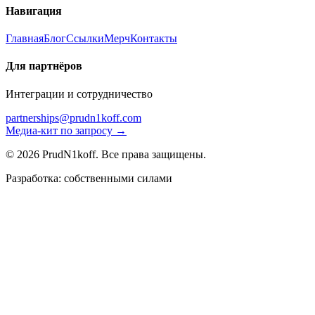
Навигация
Главная
Блог
Ссылки
Мерч
Контакты
Для партнёров
Интеграции и сотрудничество
partnerships@prudn1koff.com
Медиа-кит по запросу →
© 2026 PrudN1koff. Все права защищены.
Разработка: собственными силами