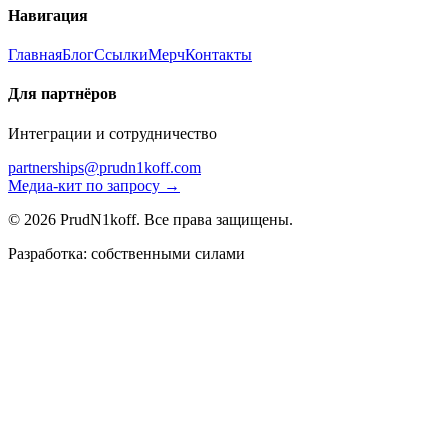
Навигация
Главная
Блог
Ссылки
Мерч
Контакты
Для партнёров
Интеграции и сотрудничество
partnerships@prudn1koff.com
Медиа-кит по запросу →
© 2026 PrudN1koff. Все права защищены.
Разработка: собственными силами