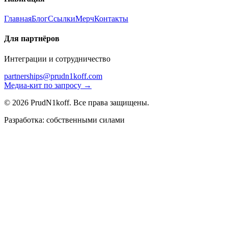
Главная
Блог
Ссылки
Мерч
Контакты
Для партнёров
Интеграции и сотрудничество
partnerships@prudn1koff.com
Медиа-кит по запросу →
© 2026 PrudN1koff. Все права защищены.
Разработка: собственными силами