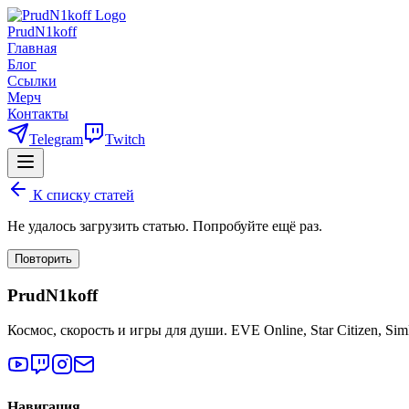
PrudN1koff
Главная
Блог
Ссылки
Мерч
Контакты
Telegram
Twitch
К списку статей
Не удалось загрузить статью. Попробуйте ещё раз.
Повторить
PrudN1koff
Космос, скорость и игры для души. EVE Online, Star Citizen, Si
Навигация