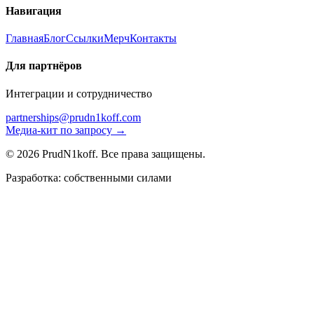
Навигация
Главная
Блог
Ссылки
Мерч
Контакты
Для партнёров
Интеграции и сотрудничество
partnerships@prudn1koff.com
Медиа-кит по запросу →
© 2026 PrudN1koff. Все права защищены.
Разработка: собственными силами