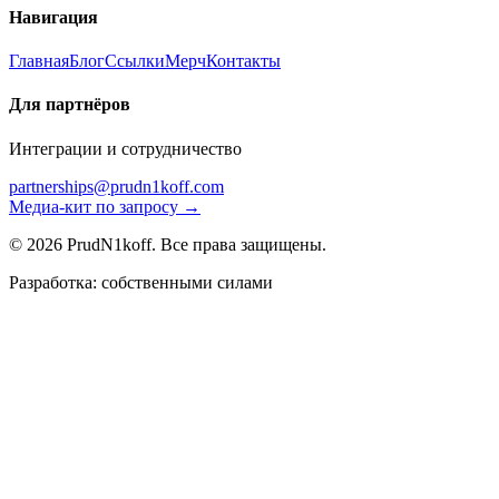
Навигация
Главная
Блог
Ссылки
Мерч
Контакты
Для партнёров
Интеграции и сотрудничество
partnerships@prudn1koff.com
Медиа-кит по запросу →
© 2026 PrudN1koff. Все права защищены.
Разработка: собственными силами