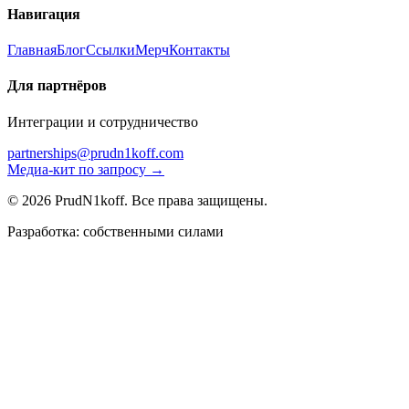
Навигация
Главная
Блог
Ссылки
Мерч
Контакты
Для партнёров
Интеграции и сотрудничество
partnerships@prudn1koff.com
Медиа-кит по запросу →
© 2026 PrudN1koff. Все права защищены.
Разработка: собственными силами