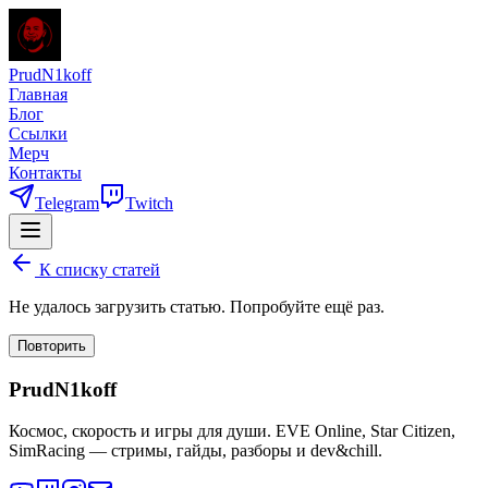
PrudN1koff
Главная
Блог
Ссылки
Мерч
Контакты
Telegram
Twitch
К списку статей
Не удалось загрузить статью. Попробуйте ещё раз.
Повторить
PrudN1koff
Космос, скорость и игры для души. EVE Online, Star Citizen,
SimRacing — стримы, гайды, разборы и dev&chill.