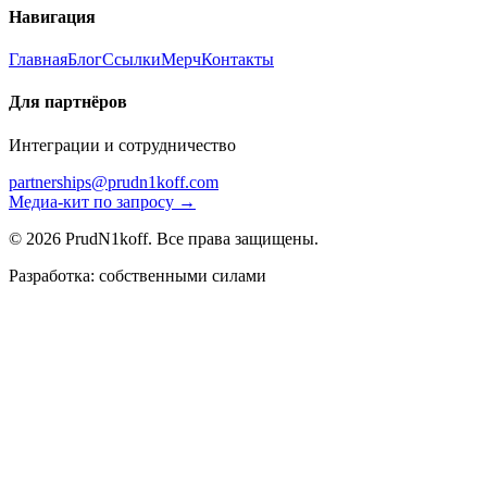
Навигация
Главная
Блог
Ссылки
Мерч
Контакты
Для партнёров
Интеграции и сотрудничество
partnerships@prudn1koff.com
Медиа-кит по запросу →
© 2026 PrudN1koff. Все права защищены.
Разработка: собственными силами