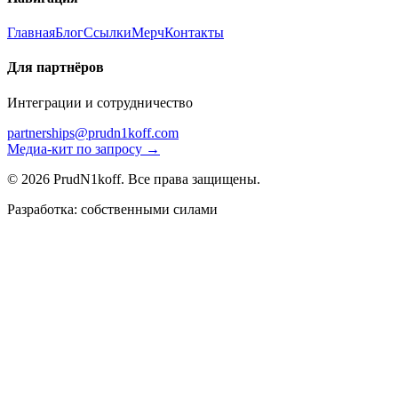
Главная
Блог
Ссылки
Мерч
Контакты
Для партнёров
Интеграции и сотрудничество
partnerships@prudn1koff.com
Медиа-кит по запросу →
© 2026 PrudN1koff. Все права защищены.
Разработка: собственными силами