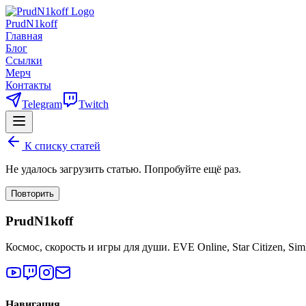
PrudN1koff
Главная
Блог
Ссылки
Мерч
Контакты
Telegram
Twitch
К списку статей
Не удалось загрузить статью. Попробуйте ещё раз.
Повторить
PrudN1koff
Космос, скорость и игры для души. EVE Online, Star Citizen, Si
Навигация