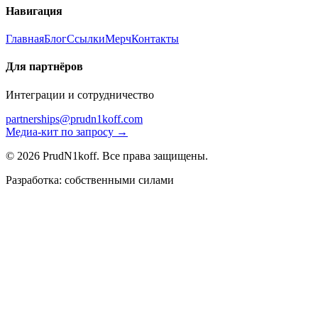
Навигация
Главная
Блог
Ссылки
Мерч
Контакты
Для партнёров
Интеграции и сотрудничество
partnerships@prudn1koff.com
Медиа-кит по запросу →
© 2026 PrudN1koff. Все права защищены.
Разработка: собственными силами