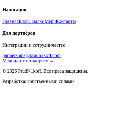
Навигация
Главная
Блог
Ссылки
Мерч
Контакты
Для партнёров
Интеграции и сотрудничество
partnerships@prudn1koff.com
Медиа-кит по запросу →
© 2026 PrudN1koff. Все права защищены.
Разработка: собственными силами