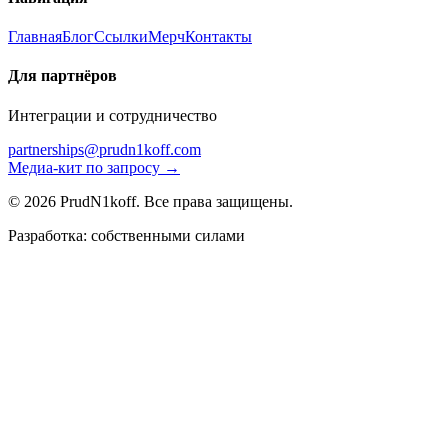
Главная
Блог
Ссылки
Мерч
Контакты
Для партнёров
Интеграции и сотрудничество
partnerships@prudn1koff.com
Медиа-кит по запросу →
© 2026 PrudN1koff. Все права защищены.
Разработка: собственными силами