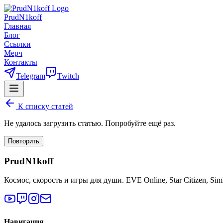
PrudN1koff
Главная
Блог
Ссылки
Мерч
Контакты
Telegram
Twitch
К списку статей
Не удалось загрузить статью. Попробуйте ещё раз.
Повторить
PrudN1koff
Космос, скорость и игры для души. EVE Online, Star Citizen, Si
Навигация