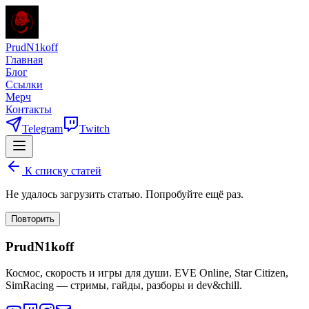
PrudN1koff
Главная
Блог
Ссылки
Мерч
Контакты
Telegram
Twitch
К списку статей
Не удалось загрузить статью. Попробуйте ещё раз.
Повторить
PrudN1koff
Космос, скорость и игры для души. EVE Online, Star Citizen,
SimRacing — стримы, гайды, разборы и dev&chill.