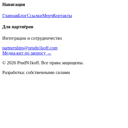
Навигация
Главная
Блог
Ссылки
Мерч
Контакты
Для партнёров
Интеграции и сотрудничество
partnerships@prudn1koff.com
Медиа-кит по запросу →
© 2026 PrudN1koff. Все права защищены.
Разработка: собственными силами