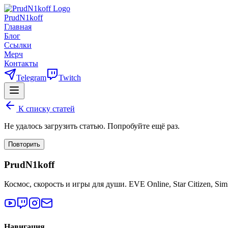
PrudN1koff
Главная
Блог
Ссылки
Мерч
Контакты
Telegram
Twitch
К списку статей
Не удалось загрузить статью. Попробуйте ещё раз.
Повторить
PrudN1koff
Космос, скорость и игры для души. EVE Online, Star Citizen, Si
Навигация