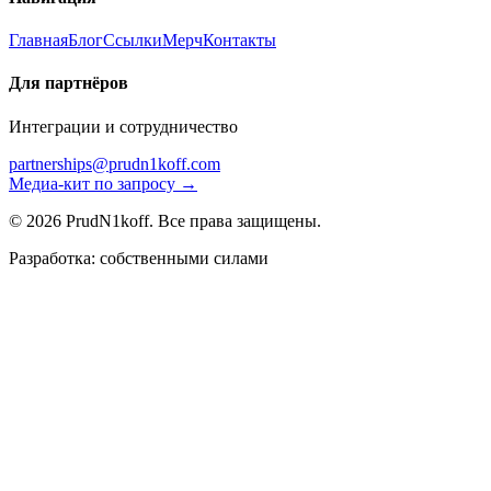
Главная
Блог
Ссылки
Мерч
Контакты
Для партнёров
Интеграции и сотрудничество
partnerships@prudn1koff.com
Медиа-кит по запросу →
© 2026 PrudN1koff. Все права защищены.
Разработка: собственными силами