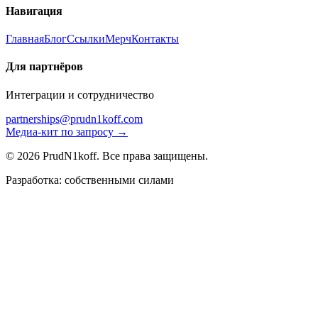
Навигация
Главная
Блог
Ссылки
Мерч
Контакты
Для партнёров
Интеграции и сотрудничество
partnerships@prudn1koff.com
Медиа-кит по запросу →
© 2026 PrudN1koff. Все права защищены.
Разработка: собственными силами