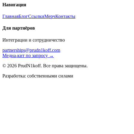
Навигация
Главная
Блог
Ссылки
Мерч
Контакты
Для партнёров
Интеграции и сотрудничество
partnerships@prudn1koff.com
Медиа-кит по запросу →
© 2026 PrudN1koff. Все права защищены.
Разработка: собственными силами