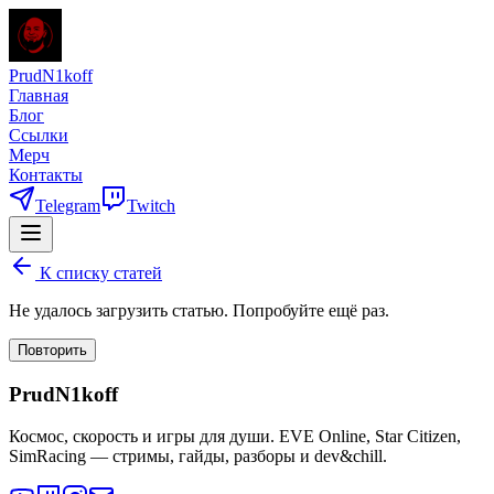
PrudN1koff
Главная
Блог
Ссылки
Мерч
Контакты
Telegram
Twitch
К списку статей
Не удалось загрузить статью. Попробуйте ещё раз.
Повторить
PrudN1koff
Космос, скорость и игры для души. EVE Online, Star Citizen,
SimRacing — стримы, гайды, разборы и dev&chill.