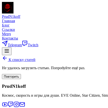
PrudN1koff
Главная
Блог
Ссылки
Мерч
Контакты
Telegram
Twitch
К списку статей
Не удалось загрузить статью. Попробуйте ещё раз.
Повторить
PrudN1koff
Космос, скорость и игры для души. EVE Online, Star Citizen, Si