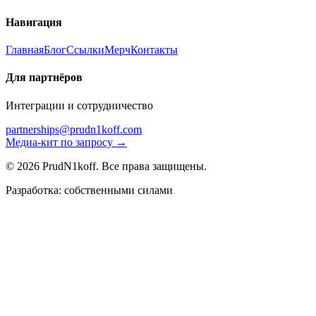
Навигация
Главная
Блог
Ссылки
Мерч
Контакты
Для партнёров
Интеграции и сотрудничество
partnerships@prudn1koff.com
Медиа-кит по запросу →
© 2026 PrudN1koff. Все права защищены.
Разработка: собственными силами