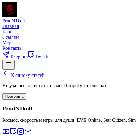
PrudN1koff
Главная
Блог
Ссылки
Мерч
Контакты
Telegram
Twitch
К списку статей
Не удалось загрузить статью. Попробуйте ещё раз.
Повторить
PrudN1koff
Космос, скорость и игры для души. EVE Online, Star Citizen, Si