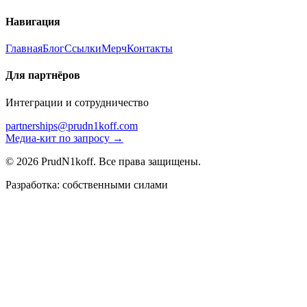
Навигация
Главная
Блог
Ссылки
Мерч
Контакты
Для партнёров
Интеграции и сотрудничество
partnerships@prudn1koff.com
Медиа-кит по запросу →
© 2026 PrudN1koff. Все права защищены.
Разработка: собственными силами