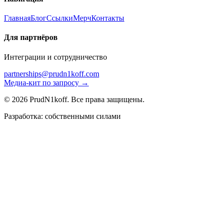
Главная
Блог
Ссылки
Мерч
Контакты
Для партнёров
Интеграции и сотрудничество
partnerships@prudn1koff.com
Медиа-кит по запросу →
© 2026 PrudN1koff. Все права защищены.
Разработка: собственными силами