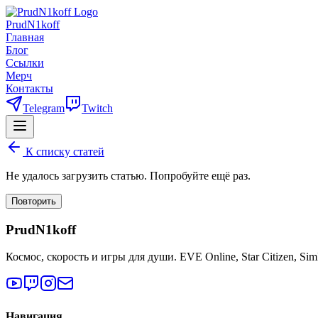
PrudN1koff
Главная
Блог
Ссылки
Мерч
Контакты
Telegram
Twitch
К списку статей
Не удалось загрузить статью. Попробуйте ещё раз.
Повторить
PrudN1koff
Космос, скорость и игры для души. EVE Online, Star Citizen, Si
Навигация