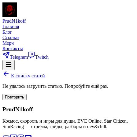
PrudN1koff
Главная
Блог
Ссылки
Мерч
Контакты
Telegram
Twitch
К списку статей
Не удалось загрузить статью. Попробуйте ещё раз.
Повторить
PrudN1koff
Космос, скорость и игры для души. EVE Online, Star Citizen,
SimRacing — стримы, гайды, разборы и dev&chill.