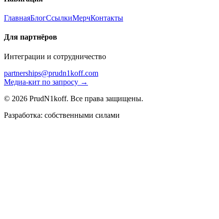
Главная
Блог
Ссылки
Мерч
Контакты
Для партнёров
Интеграции и сотрудничество
partnerships@prudn1koff.com
Медиа-кит по запросу →
© 2026 PrudN1koff. Все права защищены.
Разработка: собственными силами