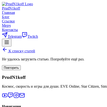
PrudN1koff
Главная
Блог
Ссылки
Мерч
Контакты
Telegram
Twitch
К списку статей
Не удалось загрузить статью. Попробуйте ещё раз.
Повторить
PrudN1koff
Космос, скорость и игры для души. EVE Online, Star Citizen, Si
Навигация