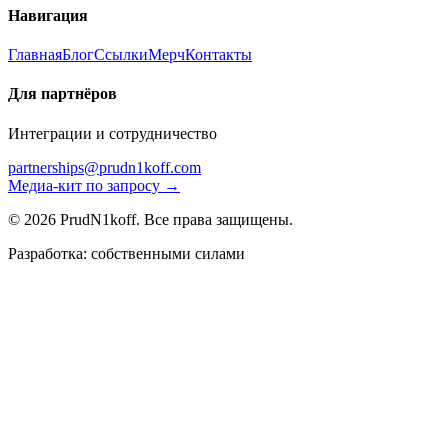
Навигация
Главная
Блог
Ссылки
Мерч
Контакты
Для партнёров
Интеграции и сотрудничество
partnerships@prudn1koff.com
Медиа-кит по запросу →
© 2026 PrudN1koff. Все права защищены.
Разработка: собственными силами