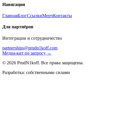
Навигация
Главная
Блог
Ссылки
Мерч
Контакты
Для партнёров
Интеграции и сотрудничество
partnerships@prudn1koff.com
Медиа-кит по запросу →
© 2026 PrudN1koff. Все права защищены.
Разработка: собственными силами