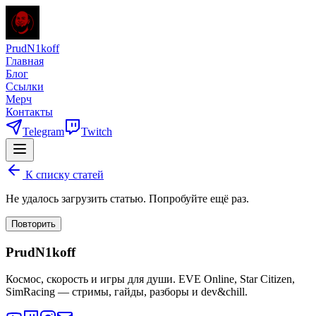
PrudN1koff
Главная
Блог
Ссылки
Мерч
Контакты
Telegram
Twitch
К списку статей
Не удалось загрузить статью. Попробуйте ещё раз.
Повторить
PrudN1koff
Космос, скорость и игры для души. EVE Online, Star Citizen,
SimRacing — стримы, гайды, разборы и dev&chill.