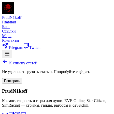
PrudN1koff
Главная
Блог
Ссылки
Мерч
Контакты
Telegram
Twitch
К списку статей
Не удалось загрузить статью. Попробуйте ещё раз.
Повторить
PrudN1koff
Космос, скорость и игры для души. EVE Online, Star Citizen,
SimRacing — стримы, гайды, разборы и dev&chill.