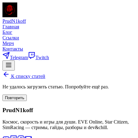
PrudN1koff
Главная
Блог
Ссылки
Мерч
Контакты
Telegram
Twitch
К списку статей
Не удалось загрузить статью. Попробуйте ещё раз.
Повторить
PrudN1koff
Космос, скорость и игры для души. EVE Online, Star Citizen,
SimRacing — стримы, гайды, разборы и dev&chill.