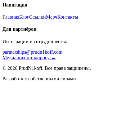
Навигация
Главная
Блог
Ссылки
Мерч
Контакты
Для партнёров
Интеграции и сотрудничество
partnerships@prudn1koff.com
Медиа-кит по запросу →
© 2026 PrudN1koff. Все права защищены.
Разработка: собственными силами