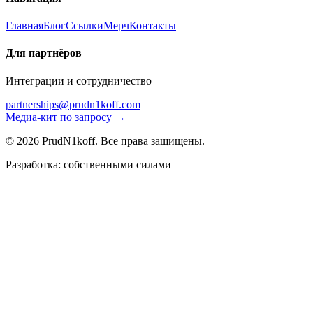
Главная
Блог
Ссылки
Мерч
Контакты
Для партнёров
Интеграции и сотрудничество
partnerships@prudn1koff.com
Медиа-кит по запросу →
© 2026 PrudN1koff. Все права защищены.
Разработка: собственными силами