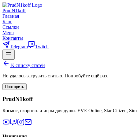
PrudN1koff
Главная
Блог
Ссылки
Мерч
Контакты
Telegram
Twitch
К списку статей
Не удалось загрузить статью. Попробуйте ещё раз.
Повторить
PrudN1koff
Космос, скорость и игры для души. EVE Online, Star Citizen, Si
Навигация