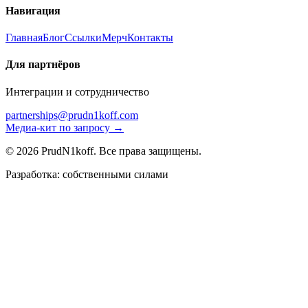
Навигация
Главная
Блог
Ссылки
Мерч
Контакты
Для партнёров
Интеграции и сотрудничество
partnerships@prudn1koff.com
Медиа-кит по запросу →
© 2026 PrudN1koff. Все права защищены.
Разработка: собственными силами