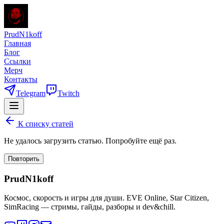
PrudN1koff
Главная
Блог
Ссылки
Мерч
Контакты
Telegram
Twitch
К списку статей
Не удалось загрузить статью. Попробуйте ещё раз.
Повторить
PrudN1koff
Космос, скорость и игры для души. EVE Online, Star Citizen,
SimRacing — стримы, гайды, разборы и dev&chill.