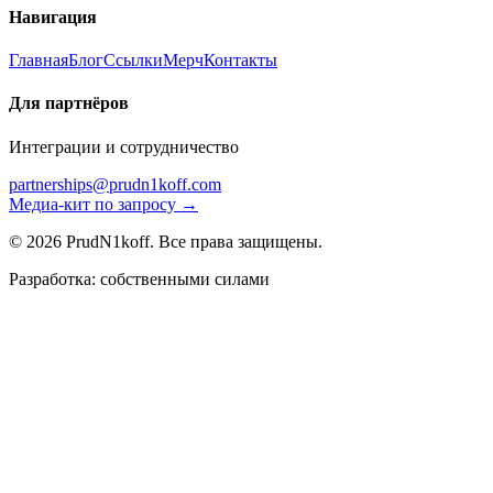
Навигация
Главная
Блог
Ссылки
Мерч
Контакты
Для партнёров
Интеграции и сотрудничество
partnerships@prudn1koff.com
Медиа-кит по запросу →
© 2026 PrudN1koff. Все права защищены.
Разработка: собственными силами