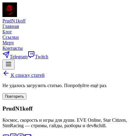
PrudN1koff
Главная
Блог
Ссылки
Мерч
Контакты
Telegram
Twitch
К списку статей
Не удалось загрузить статью. Попробуйте ещё раз.
Повторить
PrudN1koff
Космос, скорость и игры для души. EVE Online, Star Citizen,
SimRacing — стримы, гайды, разборы и dev&chill.